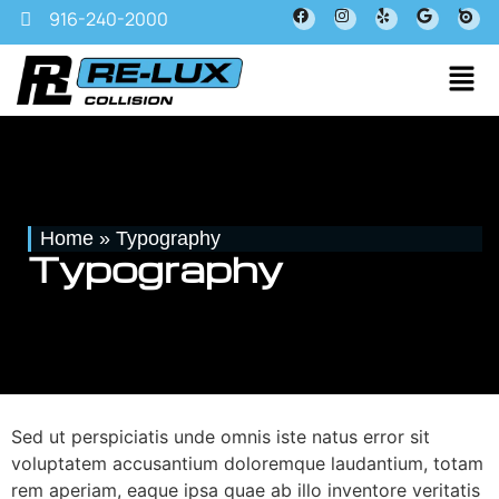
916-240-2000
Home
»
Typography
Typography
Sed ut perspiciatis unde omnis iste natus error sit
voluptatem accusantium doloremque laudantium, totam
rem aperiam, eaque ipsa quae ab illo inventore veritatis