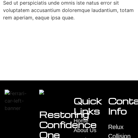
Sed ut perspiciatis unde omnis iste natus error sit
voluptatem accusantium doloremque laudantium, totam
rem aperiam, eaque ipsa quae.
Quick
Cont
Links
Info
Restoring
Home
Confidence
Relux
About Us
One
Collision