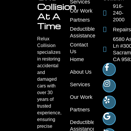
Services
Collision
916-
Our Work
240-
At A
2000
Partners
Time
Deductible
Repairs
Assistance
Relux
6580 A
Contact
Collision
Ln #300
Us
specializes
Sacram
in restoring
Home
CA 958
accidental
About Us
and
damaged
Services
cars with
over 30
Our Work
years of
trusted
Partners
experience,
ensuring
Deductible
precise
Assistance